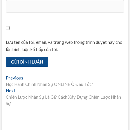
Lưu tên của tôi, email, và trang web trong trình duyệt này cho
lần bình luận kế tiếp của tôi.
Điều
Previous
Previous
post:
Học Hành Chính Nhân Sự ONLINE Ở Đâu Tốt?
hướng
Next
Next
bài
post:
Chiến Lược Nhân Sự Là Gì? Cách Xây Dựng Chiến Lược Nhân
Sự
viết