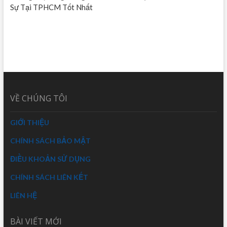
Sự Tại TPHCM Tốt Nhất
VỀ CHÚNG TÔI
GIỚI THIỆU
CHÍNH SÁCH BẢO MẬT
ĐIỀU KHOẢN SỬ DỤNG
CHÍNH SÁCH LIÊN KẾT
LIÊN HỆ
BÀI VIẾT MỚI