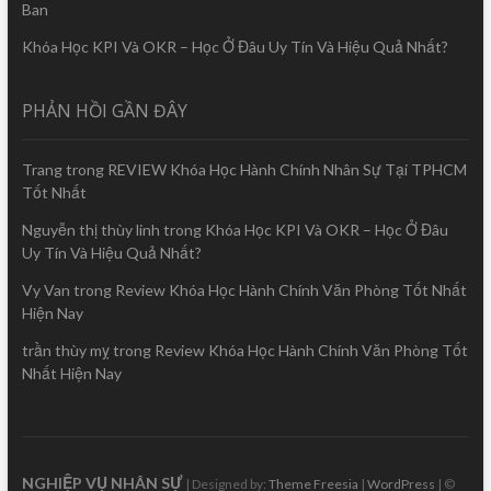
Ban
Khóa Học KPI Và OKR – Học Ở Đâu Uy Tín Và Hiệu Quả Nhất?
PHẢN HỒI GẦN ĐÂY
Trang
trong
REVIEW Khóa Học Hành Chính Nhân Sự Tại TPHCM
Tốt Nhất
Nguyễn thị thùy linh
trong
Khóa Học KPI Và OKR – Học Ở Đâu
Uy Tín Và Hiệu Quả Nhất?
Vy Van
trong
Review Khóa Học Hành Chính Văn Phòng Tốt Nhất
Hiện Nay
trần thùy mỵ
trong
Review Khóa Học Hành Chính Văn Phòng Tốt
Nhất Hiện Nay
NGHIỆP VỤ NHÂN SỰ
| Designed by:
Theme Freesia
|
WordPress
| ©