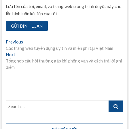
Lưu tên của tôi, email, và trang web trong trình duyệt này cho
lần bình luận kế tiếp của tôi.
Điều
Previous
Previous
post:
Các trang web tuyển dụng uy tín và miễn phí tại Việt Nam
hướng
Next
Next
bài
post:
Tổng hợp câu hỏi thường gặp khi phỏng vấn và cách trả lời ghi
điểm
viết
Search
…