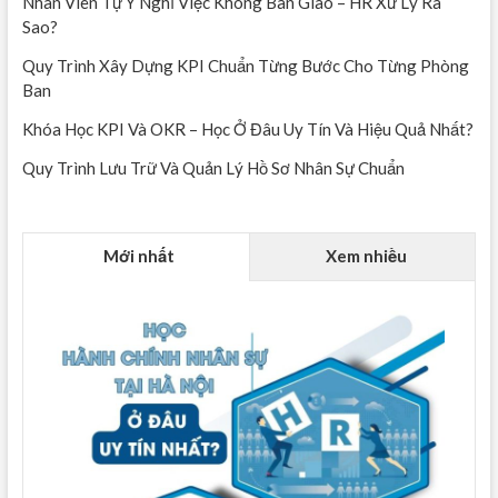
Nhân Viên Tự Ý Nghỉ Việc Không Bàn Giao – HR Xử Lý Ra
có
Sao?
được
trả
Quy Trình Xây Dựng KPI Chuẩn Từng Bước Cho Từng Phòng
lương
Ban
không?
Khóa Học KPI Và OKR – Học Ở Đâu Uy Tín Và Hiệu Quả Nhất?
Quy Trình Lưu Trữ Và Quản Lý Hồ Sơ Nhân Sự Chuẩn
Mới nhất
Xem nhiều