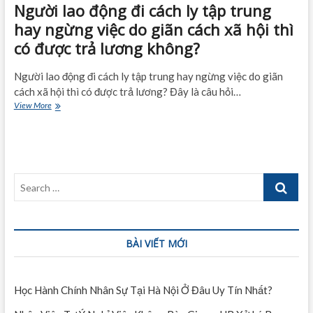
Người lao động đi cách ly tập trung
hay ngừng việc do giãn cách xã hội thì
có được trả lương không?
Người lao động đi cách ly tập trung hay ngừng việc do giãn
cách xã hội thì có được trả lương? Đây là câu hỏi…
Người
View More
lao
động
đi
cách
ly
Search
tập
trung
…
hay
ngừng
việc
BÀI VIẾT MỚI
do
giãn
cách
xã
Học Hành Chính Nhân Sự Tại Hà Nội Ở Đâu Uy Tín Nhất?
hội
thì