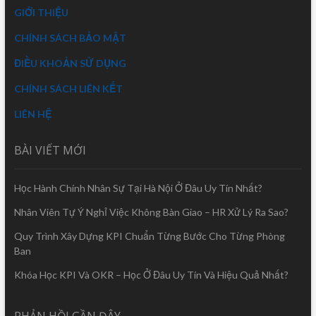
GIỚI THIỆU
CHÍNH SÁCH BẢO MẬT
ĐIỀU KHOẢN SỬ DỤNG
CHÍNH SÁCH LIÊN KẾT
LIÊN HỆ
BÀI VIẾT MỚI
Học Hành Chính Nhân Sự Tại Hà Nội Ở Đâu Uy Tín Nhất?
Nhân Viên Tự Ý Nghỉ Việc Không Bàn Giao – HR Xử Lý Ra Sao?
Quy Trình Xây Dựng KPI Chuẩn Từng Bước Cho Từng Phòng
Ban
Khóa Học KPI Và OKR – Học Ở Đâu Uy Tín Và Hiệu Quả Nhất?
PHẢN HỒI GẦN ĐÂY