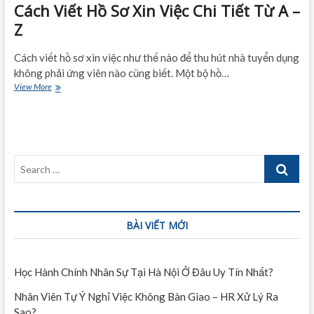
Cách Viết Hồ Sơ Xin Việc Chi Tiết Từ A –
Z
Cách viết hồ sơ xin việc như thế nào để thu hút nhà tuyển dụng
không phải ứng viên nào cũng biết. Một bộ hồ…
Cách
View More
Viết
Hồ
Sơ
Xin
Việc
Search
Chi
Tiết
…
Từ
A
–
BÀI VIẾT MỚI
Z
Học Hành Chính Nhân Sự Tại Hà Nội Ở Đâu Uy Tín Nhất?
Nhân Viên Tự Ý Nghỉ Việc Không Bàn Giao – HR Xử Lý Ra
Sao?