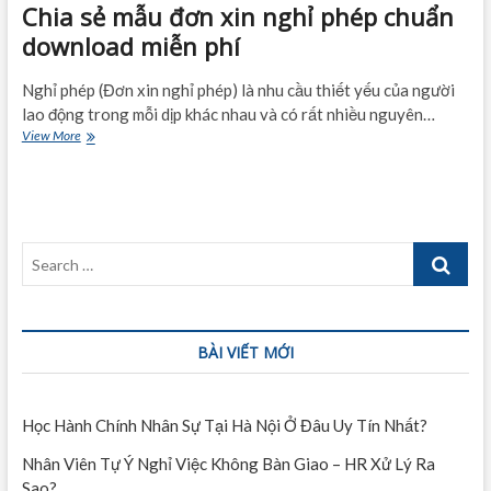
Chia sẻ mẫu đơn xin nghỉ phép chuẩn
download miễn phí
Nghỉ phép (Đơn xin nghỉ phép) là nhu cầu thiết yếu của người
lao động trong mỗi dịp khác nhau và có rất nhiều nguyên…
Chia
View More
sẻ
mẫu
đơn
xin
nghỉ
Search
phép
chuẩn
…
download
miễn
phí
BÀI VIẾT MỚI
Học Hành Chính Nhân Sự Tại Hà Nội Ở Đâu Uy Tín Nhất?
Nhân Viên Tự Ý Nghỉ Việc Không Bàn Giao – HR Xử Lý Ra
Sao?