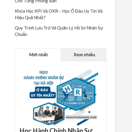
Cho Từng Phòng Ban
Khóa Học KPI Và OKR – Học Ở Đâu Uy Tín Và
Hiệu Quả Nhất?
Quy Trình Lưu Trữ Và Quản Lý Hồ Sơ Nhân Sự
Chuẩn
Mới nhất
Xem nhiều
Học Hành Chính Nhân Sự