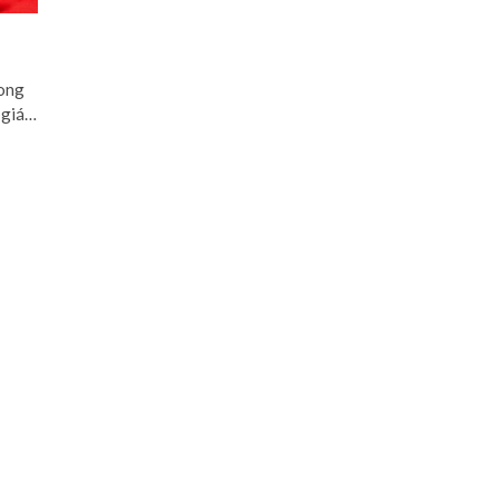
rong
h giá…