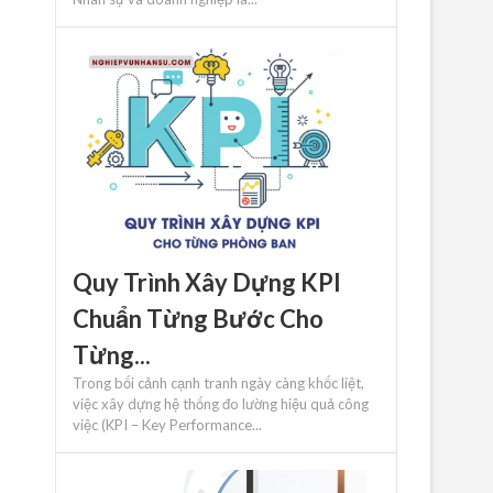
Quy Trình Xây Dựng KPI
Chuẩn Từng Bước Cho
Từng...
Trong bối cảnh cạnh tranh ngày càng khốc liệt,
việc xây dựng hệ thống đo lường hiệu quả công
việc (KPI – Key Performance...