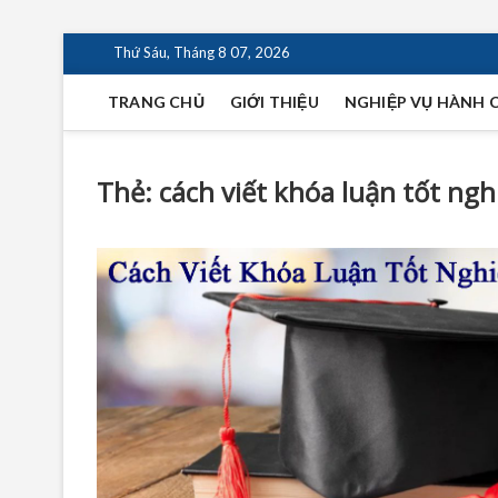
Skip
Thứ Sáu, Tháng 8 07, 2026
to
content
TRANG CHỦ
GIỚI THIỆU
NGHIỆP VỤ HÀNH 
Thẻ:
cách viết khóa luận tốt ngh