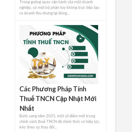
Trong guồng quay vận hành của một doanh
nghiệp, có một bộ phận tuy không trực tiếp tạo
ra doanh thu nhưng lại đóng...
Các Phương Pháp Tính
Thuế TNCN Cập Nhật Mới
Nhất
Bước sang năm 2025, một số điểm mới trong
chính sách thuế TNCN đã chính thức có hiệu lực,
kéo theo sự thay đổi...