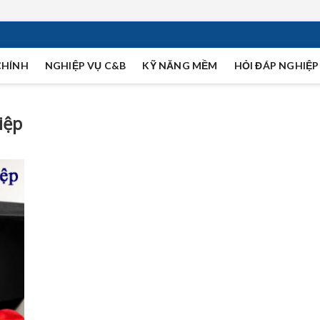
CHÍNH
NGHIỆP VỤ C&B
KỸ NĂNG MỀM
HỎI ĐÁP NGHIỆP
iệp