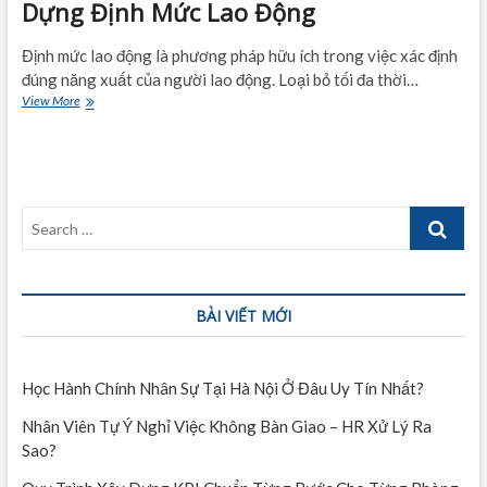
Dựng Định Mức Lao Động
Định mức lao động là phương pháp hữu ích trong việc xác định
đúng năng xuất của người lao động. Loại bỏ tối đa thời…
Định
View More
Mức
Lao
Động
Là
Gì?
Search
Cách
Xây
…
Dựng
Định
Mức
BÀI VIẾT MỚI
Lao
Động
Học Hành Chính Nhân Sự Tại Hà Nội Ở Đâu Uy Tín Nhất?
Nhân Viên Tự Ý Nghỉ Việc Không Bàn Giao – HR Xử Lý Ra
Sao?