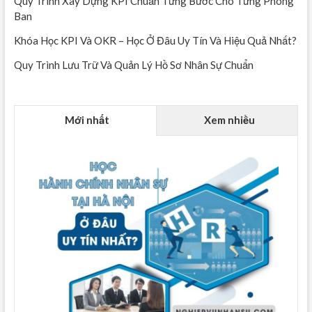
Quy Trình Xây Dựng KPI Chuẩn Từng Bước Cho Từng Phòng
Ban
Khóa Học KPI Và OKR – Học Ở Đâu Uy Tín Và Hiệu Quả Nhất?
Quy Trình Lưu Trữ Và Quản Lý Hồ Sơ Nhân Sự Chuẩn
Mới nhất
Xem nhiều