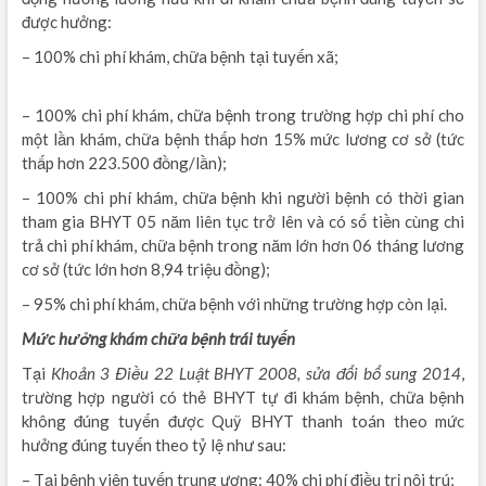
được hưởng:
– 100% chi phí khám, chữa bệnh tại tuyến xã;
khóa học đào tạo
thực hành C&B
– 100% chi phí khám, chữa bệnh trong trường hợp chi phí cho
một lần khám, chữa bệnh thấp hơn 15% mức lương cơ sở (tức
thấp hơn 223.500 đồng/lần);
– 100% chi phí khám, chữa bệnh khi người bệnh có thời gian
tham gia BHYT 05 năm liên tục trở lên và có số tiền cùng chi
trả chi phí khám, chữa bệnh trong năm lớn hơn 06 tháng lương
cơ sở (tức lớn hơn 8,94 triệu đồng);
– 95% chi phí khám, chữa bệnh với những trường hợp còn lại.
Mức hưởng khám chữa bệnh trái tuyến
Tại
Khoản 3 Điều 22 Luật BHYT 2008, sửa đổi bổ sung 2014
,
trường hợp người có thẻ BHYT tự đi khám bệnh, chữa bệnh
không đúng tuyến được Quỹ BHYT thanh toán theo mức
hưởng đúng tuyến theo tỷ lệ như sau:
– Tại bệnh viện tuyến trung ương: 40% chi phí điều trị nội trú;