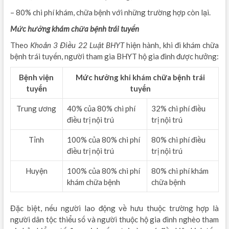
– 80% chi phí khám, chữa bệnh với những trường hợp còn lại.
Mức hưởng khám chữa bệnh trái tuyến
Theo
Khoản 3 Điều 22 Luật BHYT
hiện hành, khi đi khám chữa
bệnh trái tuyến, người tham gia BHYT hộ gia đình được hưởng:
Bệnh viện
Mức hưởng khi khám chữa bệnh trái
tuyến
tuyến
Trung ương
40% của 80% chi phí
32% chi phí điều
điều trị nội trú
trị nội trú
Tỉnh
100% của 80% chi phí
80% chi phí điều
điều trị nội trú
trị nội trú
Huyện
100% của 80% chi phí
80% chi phí khám
khám chữa bệnh
chữa bệnh
Đặc biệt, nếu người lao động về hưu thuộc trường hợp là
người dân tộc thiểu số và người thuộc hộ gia đình nghèo tham