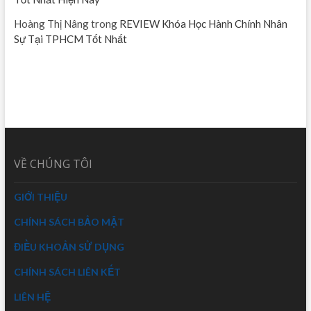
Hoàng Thị Nâng
trong
REVIEW Khóa Học Hành Chính Nhân
Sự Tại TPHCM Tốt Nhất
VỀ CHÚNG TÔI
GIỚI THIỆU
CHÍNH SÁCH BẢO MẬT
ĐIỀU KHOẢN SỬ DỤNG
CHÍNH SÁCH LIÊN KẾT
LIÊN HỆ