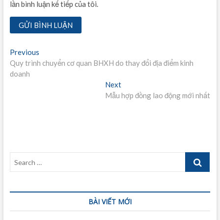
lần bình luận kế tiếp của tôi.
Điều
Previous
Previous
post:
Quy trình chuyển cơ quan BHXH do thay đổi địa điểm kinh
hướng
doanh
bài
Next
Next
post:
Mẫu hợp đồng lao động mới nhất
viết
Search
…
BÀI VIẾT MỚI