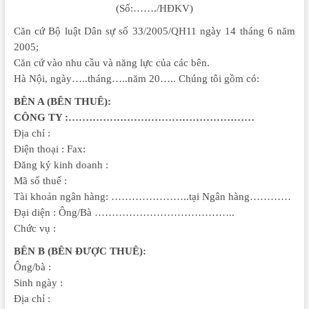
(Số:……./HĐKV)
Căn cứ Bộ luật Dân sự số 33/2005/QH11 ngày 14 tháng 6 năm
2005;
Căn cứ vào nhu cầu và năng lực của các bên.
Hà Nội, ngày…..tháng…..năm 20….. Chúng tôi gồm có:
BÊN A (BÊN THUÊ):
CÔNG TY :………………………………………………
Địa chỉ :
Điện thoại : Fax:
Đăng ký kinh doanh :
Mã số thuế :
Tài khoản ngân hàng: …………………..tại Ngân hàng…………
Đại diện : Ông/Bà …………………………………..
Chức vụ :
BÊN B (BÊN ĐƯỢC THUÊ):
Ông/bà :
Sinh ngày :
Địa chỉ :