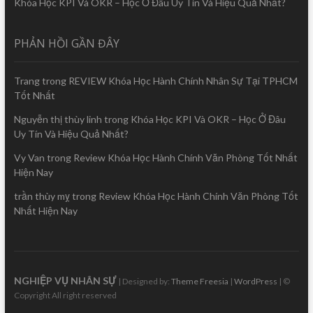
Khóa Học KPI Và OKR – Học Ở Đâu Uy Tín Và Hiệu Quả Nhất?
PHẢN HỒI GẦN ĐÂY
Trang
trong
REVIEW Khóa Học Hành Chính Nhân Sự Tại TPHCM
Tốt Nhất
Nguyễn thị thùy linh
trong
Khóa Học KPI Và OKR – Học Ở Đâu
Uy Tín Và Hiệu Quả Nhất?
Vy Van
trong
Review Khóa Học Hành Chính Văn Phòng Tốt Nhất
Hiện Nay
trần thùy mỵ
trong
Review Khóa Học Hành Chính Văn Phòng Tốt
Nhất Hiện Nay
NGHIỆP VỤ NHÂN SỰ
| Designed by:
Theme Freesia
|
WordPress
| ©
Copyright All right reserved