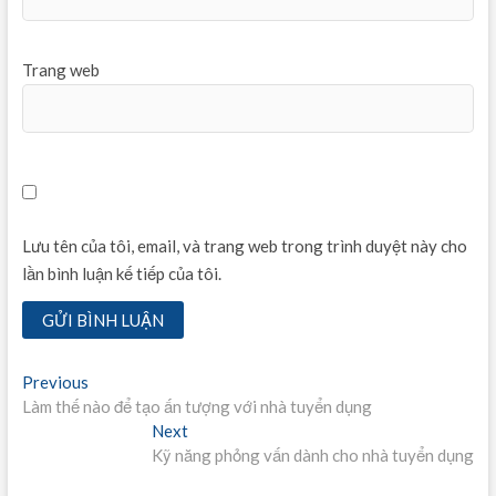
Trang web
Lưu tên của tôi, email, và trang web trong trình duyệt này cho
lần bình luận kế tiếp của tôi.
Điều
Previous
Previous
post:
Làm thế nào để tạo ấn tượng với nhà tuyển dụng
hướng
Next
Next
bài
post:
Kỹ năng phỏng vấn dành cho nhà tuyển dụng
viết