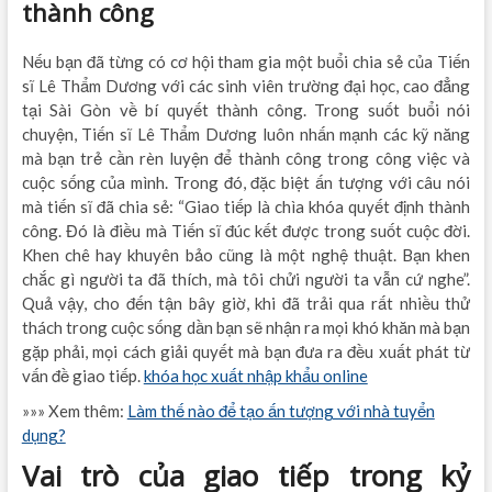
thành công
Nếu bạn đã từng có cơ hội tham gia một buổi chia sẻ của Tiến
sĩ Lê Thẩm Dương với các sinh viên trường đại học, cao đẳng
tại Sài Gòn về bí quyết thành công. Trong suốt buổi nói
chuyện, Tiến sĩ Lê Thẩm Dương luôn nhấn mạnh các kỹ năng
mà bạn trẻ cần rèn luyện để thành công trong công việc và
cuộc sống của mình. Trong đó, đặc biệt ấn tượng với câu nói
mà tiến sĩ đã chia sẻ: “Giao tiếp là chìa khóa quyết định thành
công. Đó là điều mà Tiến sĩ đúc kết được trong suốt cuộc đời.
Khen chê hay khuyên bảo cũng là một nghệ thuật. Bạn khen
chắc gì người ta đã thích, mà tôi chửi người ta vẫn cứ nghe”.
Quả vậy, cho đến tận bây giờ, khi đã trải qua rất nhiều thử
thách trong cuộc sống dần bạn sẽ nhận ra mọi khó khăn mà bạn
gặp phải, mọi cách giải quyết mà bạn đưa ra đều xuất phát từ
vấn đề giao tiếp.
khóa học xuất nhập khẩu online
»»» Xem thêm:
Làm thế nào để tạo ấn tượng với nhà tuyển
dụng?
Vai trò của giao tiếp trong kỷ