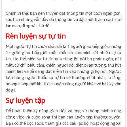
online
Chính vì thế, bạn nên truyền đạt thông tin một cách ngắn gọn,
súc tích nhưng vẫn đầy đủ thông tin và đặc biệt tránh cách nói
lan man, đi ngoài chủ đề.
Rèn luyện sự tự tin
Một người tự tin chưa chắc đã là 1 người giao tiếp giỏi, nhưng
1 người giao tiếp giỏi chắc chắn có cho mình rất nhiều sự tự
tin. Họ thể hiện sự tự tin qua từng lời nói họ phát ngôn, nét
mặt, cử chỉ, biểu cảm, khiến người đối diện bị ấn tượng, thu hút
mãnh liệt và dễ dàng đặt niềm tin vào những gì họ nói. Ngược
lại, những người thiếu sự tự tin sẽ thường nhút nhát, lo lắng,
hoang mang mỗi khi trò chuyện cũng người khác về bất kỳ vấn
đề gì.
khóa học quản trị nhân sự hà nội
Sự luyện tập
Để hoàn thiện kỹ năng giao tiếp và ứng xử thông minh trong
công việc và cuộc sống thì bạn cần luyện tập thường xuyên.
Bạn có thể đọc sách, tham gia các câu lạc bộ, hoạt động ngoại