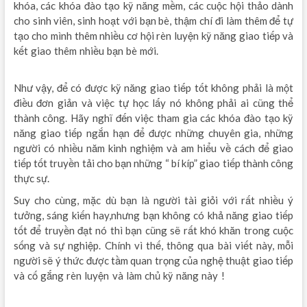
khóa, các khóa đào tạo kỹ năng mềm, các cuộc hội thảo dành
cho sinh viên, sinh hoạt với bạn bè, thậm chí đi làm thêm để tự
tạo cho mình thêm nhiều cơ hội rèn luyện kỹ năng giao tiếp và
kết giao thêm nhiều bạn bè mới.
học kế toán online cho người
mới bắt đầu
Như vậy, để có được kỹ năng giao tiếp tốt không phải là một
điều đơn giản và việc tự học lấy nó không phải ai cũng thể
thành công. Hãy nghĩ đến việc tham gia các khóa đào tạo kỹ
năng giao tiếp ngắn hạn để được những chuyên gia, những
người có nhiều năm kinh nghiệm và am hiểu về cách để giao
tiếp tốt truyền tải cho bạn những “ bí kíp” giao tiếp thành công
thực sự.
Suy cho cùng, mặc dù bạn là người tài giỏi với rất nhiều ý
tưởng, sáng kiến hay,nhưng bạn không có khả năng giao tiếp
tốt để truyền đạt nó thì bạn cũng sẽ rất khó khăn trong cuộc
sống và sự nghiệp. Chính vì thế, thông qua bài viết này, mỗi
người sẽ ý thức được tầm quan trọng của nghệ thuật giao tiếp
và cố gắng rèn luyện và làm chủ kỹ năng này !
tự học kế toán
online