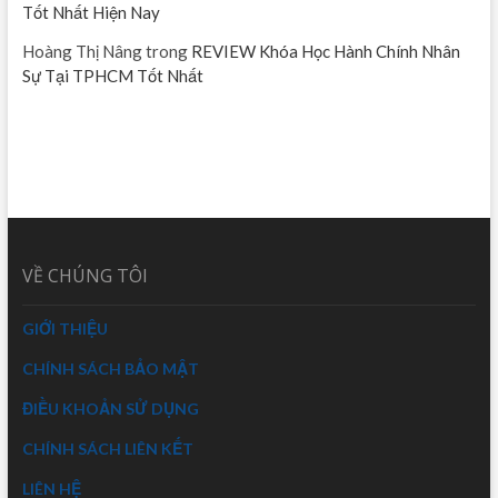
Tốt Nhất Hiện Nay
Hoàng Thị Nâng
trong
REVIEW Khóa Học Hành Chính Nhân
Sự Tại TPHCM Tốt Nhất
VỀ CHÚNG TÔI
GIỚI THIỆU
CHÍNH SÁCH BẢO MẬT
ĐIỀU KHOẢN SỬ DỤNG
CHÍNH SÁCH LIÊN KẾT
LIÊN HỆ