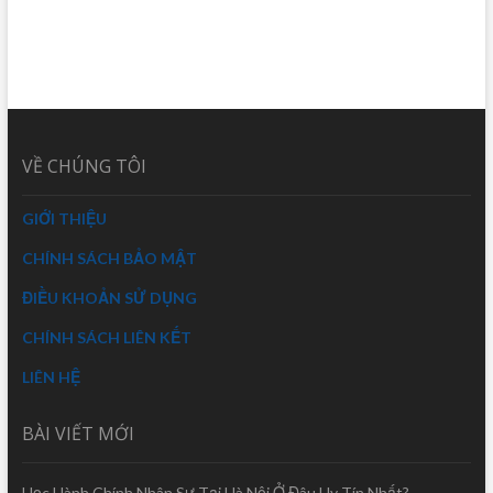
VỀ CHÚNG TÔI
GIỚI THIỆU
CHÍNH SÁCH BẢO MẬT
ĐIỀU KHOẢN SỬ DỤNG
CHÍNH SÁCH LIÊN KẾT
LIÊN HỆ
BÀI VIẾT MỚI
Học Hành Chính Nhân Sự Tại Hà Nội Ở Đâu Uy Tín Nhất?