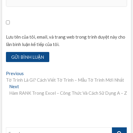
Lưu tên của tôi, email, và trang web trong trình duyệt này cho
lần bình luận kế tiếp của tôi.
Điều
Previous
Previous
post:
Tờ Trình Là Gì? Cách Viết Tờ Trình – Mẫu Tờ Trình Mới Nhất
hướng
Next
Next
bài
post:
Hàm RANK Trong Excel – Công Thức Và Cách Sử Dụng A – Z
viết
Search