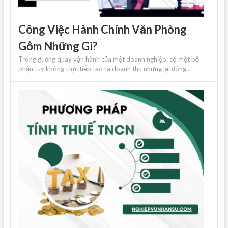
Công Việc Hành Chính Văn Phòng
Gồm Những Gì?
Trong guồng quay vận hành của một doanh nghiệp, có một bộ
phận tuy không trực tiếp tạo ra doanh thu nhưng lại đóng...